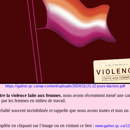
https://gaihst.qc.ca/wp-content/uploads/2024/11/J1-12-jours-daction.pdf
tre la violence faite aux femmes
, nous avons récemment mené une camp
 par les femmes en milieu de travail.
lité souvent invisibilisée et rappelle que nous avons toutes et tous un 
te en cliquant sur l’image ou en visitant ce lien :
www.gaihst.qc.ca/12-