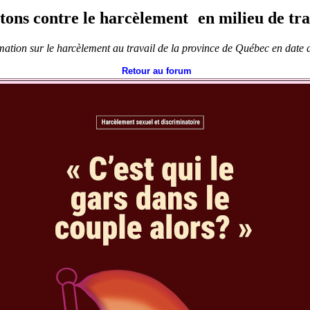
ons contre le harcèlement en milieu de tr
mation sur le harcèlement au travail de la province de Québec en dat
Retour au forum