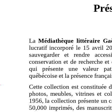
Pré
La
Médiathèque littéraire Ga
lucratif incorporé le 15 avril 
sauvegarder et rendre access
conservation et de recherche et 
qui présente une valeur pat
québécoise et la présence frança
Cette collection est constituée 
d
o
photos, meubles, vitrines et c
c
1956, la collection présente un 
t
o
50,000 imprimés, des manuscrits
r