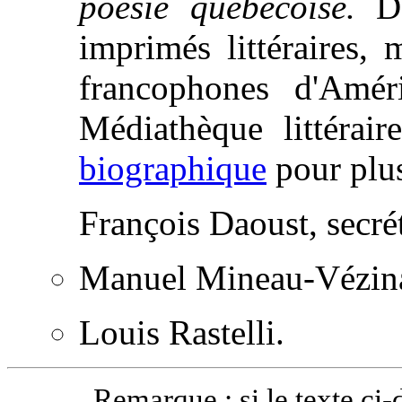
poésie québécoise.
De
imprimés littéraires, 
francophones d'Amé
Médiathèque littérai
biographique
pour plus
François Daoust, secré
Manuel Mineau-Vézina,
Louis Rastelli.
Remarque : si le texte ci