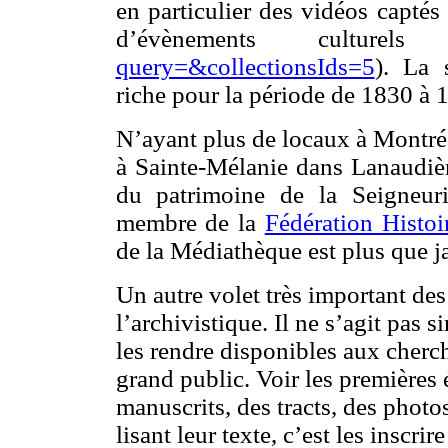
en particulier des vidéos capté
a
t
d’évènements culturels
e
query=&collectionsIds=5
). La 
n
s
riche pour la période de 1830 à 
c
i
N’ayant plus de locaux à Montréal
e
n
à Sainte-Mélanie dans Lanaudière
c
e
du patrimoine de la Seigneuri
s
membre de la
Fédération Histo
d
u
de la Médiathèque est plus que ja
l
a
Un autre volet très important des
n
g
l’archivistique. Il ne s’agit pas 
a
les rendre disponibles aux cherch
g
e
grand public. Voir les premières 
manuscrits, des tracts, des photos
lisant leur texte, c’est les inscr