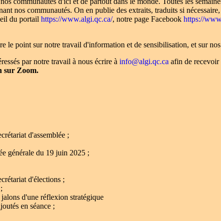
de nos communautés d'ici et de partout dans le monde. Toutes les semain
ernant nos communautés. On en publie des extraits, traduits si nécessaire,
eil du portail
https://www.algi.qc.ca/
, notre page Facebook
https://www
le point sur notre travail d'information et de sensibilisation, et sur nos 
ressés par notre travail à nous écrire à
info@algi.qc.ca
afin de recevoir
9h sur Zoom.
crétariat d'assemblée ;
ée générale du 19 juin 2025 ;
rétariat d'élections ;
;
 jalons d'une réflexion stratégique
 ajoutés en séance
;