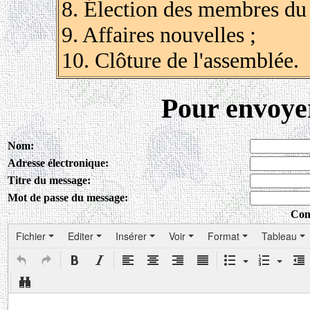
8. Élection des membres du 
9. Affaires nouvelles ;
10. Clôture de l'assemblée.
Pour envoye
Nom:
Adresse électronique:
Titre du message:
Mot de passe du message:
Con
Fichier
Editer
Insérer
Voir
Format
Tableau