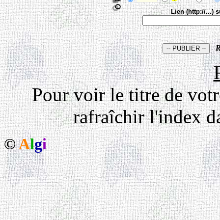
Lien (http://...
Pour voir le titre de vot
rafraîchir l'index d
©
A
l
g
i